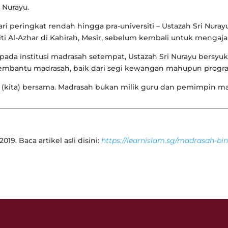
i Nurayu.
i peringkat rendah hingga pra-universiti – Ustazah Sri Nura
iti Al-Azhar di Kahirah, Mesir, sebelum kembali untuk mengaja
da institusi madrasah setempat, Ustazah Sri Nurayu bersyuku
embantu madrasah, baik dari segi kewangan mahupun progra
k (kita) bersama. Madrasah bukan milik guru dan pemimpin mad
19. Baca artikel asli disini:
https://learnislam.sg/madrasah-bi