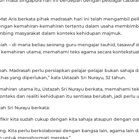
h masa Singapura hari ini berdepan dengan pelbagai cabara
u Mat Aris berkata pihak madrasah hari ini telah mengambil 
ngan kemahiran-kemahiran tertentu dalam usaha membimb
mbing masyarakat dalam konteks kehidupan majmuk.
iah – di mana beliau seorang guru mengajar tauhid, tasawuf d
emahiran utama; memahami teks agama secara kontekstual, 
ah. Madrasah perlu persiapkan pelajar-pelajar bukan sahaja 
as yang diperlukan,” kata Ustazah Sri Nurayu, 32 tahun.
mahiran utama itu, Ustazah Sri Nurayu berkata, memahami tek
onteks dan realiti kehidupan itu sentiasa berubah, jadi perl
h Sri Nurayu berkata:
h fikir kita sudah cukup dengan kita sahaja ataupun dengan o
rang. Kita perlu berkolaborasi dengan bangsa lain, agama lain
n untuk menghormati mereka.”