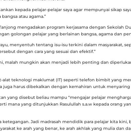
tekankan kepada pelajar-pelajar saya agar mempunyai sikap s
ra bangsa atau agama.”
Tanjong mengadakan program kerjasama dengan Sekolah Dun
ngan golongan pelajar yang berlainan bangsa, agama dan pe
rayu, menyentuh tentang isu-isu terkini dalam masyarakat, se
ersebut dengan cara yang sesuai dan efektif.”
ni, malah mungkin akan menjadi lebih penting dan diperlukan
t-alat teknologi maklumat (IT) seperti telefon bimbit yang 
 juga harus dibekalkan dengan kemahiran untuk menyaring 
tan yang disebut beliau mampu “mengajar pelajar mengharg
rti mana yang ditunjukkan Rasulullah s.a.w kepada orang yan
 ketegangan. Jadi madrasah mendidik para pelajar kita kini, 
rakat ke arah yang benar, ke arah akhlak yang mulia dan 