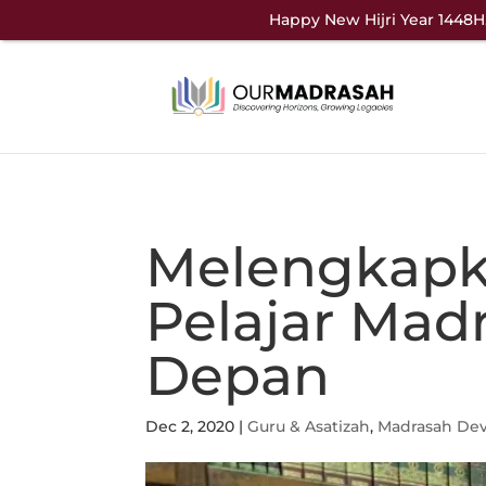
Happy New Hijri Year 1448H.
Melengkapk
Pelajar Mad
Depan
Dec 2, 2020
|
Guru & Asatizah
,
Madrasah De