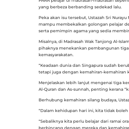
PARA pelajar di madrasah-madrasah sepenu
yang berbeza berbanding sedekad lalu.
Peka akan isu tersebut, Ustazah Sri Nuray
mampu membekalkan golongan pelajar de
serta pemimpin agama yang sedia membi
Misalnya, di Madrasah Wak Tanjong Al-Islam
pihaknya menekankan pembangunan tiga k
kemasyarakatan.
“Keadaan dunia dan Singapura sudah berub
tetapi juga dengan kemahiran-kemahiran kh
Menjelaskan lebih lanjut mengenai tiga ke
Al-Quran dan As-sunnah, penting kerana “k
Berhubung kemahiran silang budaya, Ustaza
“Dalam kehidupan hari ini, kita tidak bole
“Sebaliknya kita perlu belajar dari ramai o
berbincang dengan mereka dan kemahira