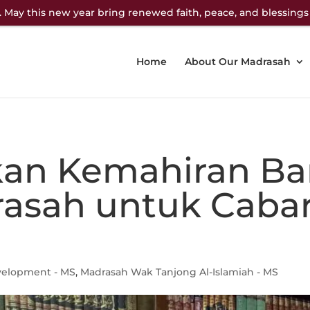
 May this new year bring renewed faith, peace, and blessings
Home
About Our Madrasah
an Kemahiran Ba
rasah untuk Caba
velopment - MS
,
Madrasah Wak Tanjong Al-Islamiah - MS