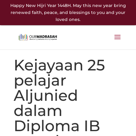
Happy New Hijri Year 1448H. May this new year bring
renewed faith, peace, and blessings to you and your
loved ones.
Kejayaan 25
pelajar
Aljunied
dalam
Diploma IB